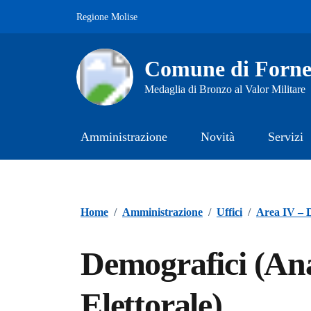
Vai ai contenuti
Vai al footer
Regione Molise
Comune di Fornel
Medaglia di Bronzo al Valor Militare
Amministrazione
Novità
Servizi
Home
/
Amministrazione
/
Uffici
/
Area IV – 
Demografici (Anag
Elettorale)