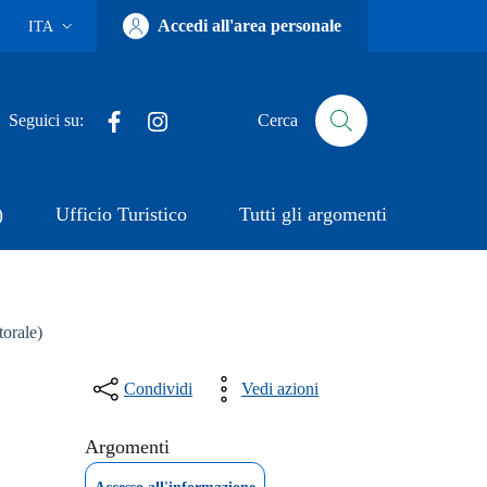
Accedi all'area personale
ITA
Lingua attiva:
Facebook
Instagram
Seguici su:
Cerca
)
Ufficio Turistico
Tutti gli argomenti
torale)
Condividi
Vedi azioni
Argomenti