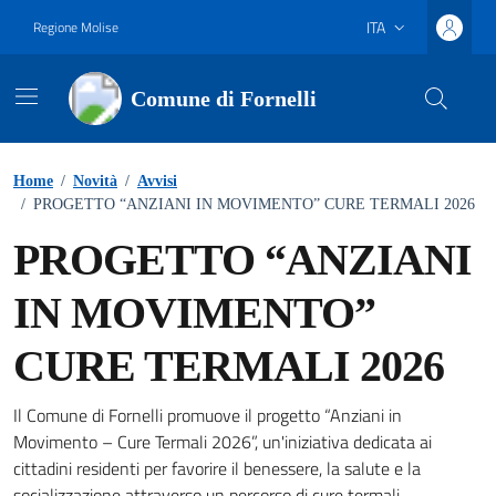
Vai ai contenuti
Vai al footer
ITA
Regione Molise
Lingua attiva:
Comune di Fornelli
Home
/
Novità
/
Avvisi
/
PROGETTO “ANZIANI IN MOVIMENTO” CURE TERMALI 2026
PROGETTO “ANZIANI
IN MOVIMENTO”
CURE TERMALI 2026
Il Comune di Fornelli promuove il progetto “Anziani in
Dettagli della notizia
Movimento – Cure Termali 2026”, un'iniziativa dedicata ai
cittadini residenti per favorire il benessere, la salute e la
socializzazione attraverso un percorso di cure termali.