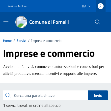
Vai ai contenuti
Vai al footer
ITA
Regione Molise
Lingua attiva:
Comune di Fornelli
Home
/
Servizi
/
Imprese e commercio
Imprese e commercio
Avvio di un’attività, commercio, autorizzazioni e concessioni per
attività produttive, mercati, incentivi e supporto alle imprese.
Esplora tutti i servizi
Cerca una parola chiave
Invio
1
servizi trovati in ordine alfabetico