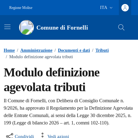
Vai ai contenuti
Vai al footer
ITA
Regione Molise
Lingua attiva:
Comune di Fornelli
Home
/
Amministrazione
/
Documenti e dati
/
Tributi
/
Modulo definizione agevolata tributi
Modulo definizione
agevolata tributi
Dettagli del documento
Il Comune di Fornelli, con Delibera di Consiglio Comunale n.
9/2026, ha approvato il Regolamento per la Definizione Agevolata
delle Entrate Comunali, ai sensi della Legge 30 dicembre 2025, n.
199 (Legge di bilancio 2026 – art. 1, commi 102-110).
Condividi
Vedi azioni