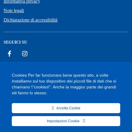
Informativa privacy
Note legali
Dichiarazione di accessibilità
SEGUICI SU
Facebook
Instagram
Cookies Per far funzionare bene questo sito, a volte
installiamo sul tuo dispositivo dei piccoli file di dati che si
Accessibilità
Cookie
Privacy Policy
Mappa del sito
chiamano \"cookies\". Anche la maggior parte dei grandi
siti fanno lo stesso.
Accetta Cookie
Onsite Support
© 2026 Comune di Fornelli | Sviluppo a cura di
Impostazioni Cookie