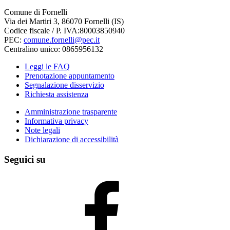
Comune di Fornelli
Via dei Martiri 3, 86070 Fornelli (IS)
Codice fiscale / P. IVA:80003850940
PEC:
comune.fornelli@pec.it
Centralino unico: 0865956132
Leggi le FAQ
Prenotazione appuntamento
Segnalazione disservizio
Richiesta assistenza
Amministrazione trasparente
Informativa privacy
Note legali
Dichiarazione di accessibilità
Seguici su