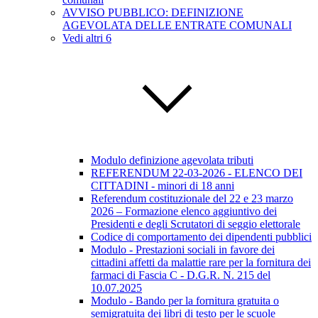
AVVISO PUBBLICO: DEFINIZIONE
AGEVOLATA DELLE ENTRATE COMUNALI
Vedi altri 6
Modulo definizione agevolata tributi
REFERENDUM 22-03-2026 - ELENCO DEI
CITTADINI - minori di 18 anni
Referendum costituzionale del 22 e 23 marzo
2026 – Formazione elenco aggiuntivo dei
Presidenti e degli Scrutatori di seggio elettorale
Codice di comportamento dei dipendenti pubblici
Modulo - Prestazioni sociali in favore dei
cittadini affetti da malattie rare per la fornitura dei
farmaci di Fascia C - D.G.R. N. 215 del
10.07.2025
Modulo - Bando per la fornitura gratuita o
semigratuita dei libri di testo per le scuole