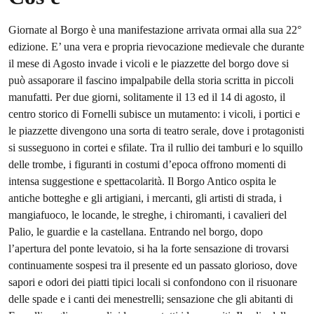
Giornate al Borgo è una manifestazione arrivata ormai alla sua 22°
edizione. E’ una vera e propria rievocazione medievale che durante
il mese di Agosto invade i vicoli e le piazzette del borgo dove si
può assaporare il fascino impalpabile della storia scritta in piccoli
manufatti. Per due giorni, solitamente il 13 ed il 14 di agosto, il
centro storico di Fornelli subisce un mutamento: i vicoli, i portici e
le piazzette divengono una sorta di teatro serale, dove i protagonisti
si susseguono in cortei e sfilate. Tra il rullio dei tamburi e lo squillo
delle trombe, i figuranti in costumi d’epoca offrono momenti di
intensa suggestione e spettacolarità. Il Borgo Antico ospita le
antiche botteghe e gli artigiani, i mercanti, gli artisti di strada, i
mangiafuoco, le locande, le streghe, i chiromanti, i cavalieri del
Palio, le guardie e la castellana. Entrando nel borgo, dopo
l’apertura del ponte levatoio, si ha la forte sensazione di trovarsi
continuamente sospesi tra il presente ed un passato glorioso, dove
sapori e odori dei piatti tipici locali si confondono con il risuonare
delle spade e i canti dei menestrelli; sensazione che gli abitanti di