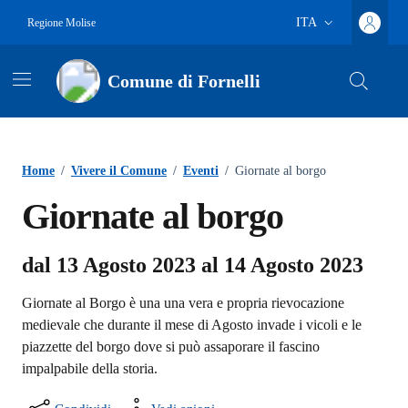
Vai ai contenuti
Vai al footer
ITA
Regione Molise
Lingua attiva:
Comune di Fornelli
Home
/
Vivere il Comune
/
Eventi
/
Giornate al borgo
Giornate al borgo
dal 13 Agosto 2023 al 14 Agosto 2023
Giornate al Borgo è una una vera e propria rievocazione
medievale che durante il mese di Agosto invade i vicoli e le
piazzette del borgo dove si può assaporare il fascino
impalpabile della storia.