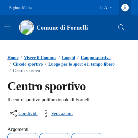
Vai ai contenuti
Vai al footer
ITA
Regione Molise
Lingua attiva:
Comune di Fornelli
Home
/
Vivere il Comune
/
Luoghi
/
Campo sportivo
/
Circolo sportivo
/
Luogo per lo sport e il tempo libero
/
Centro sportivo
Centro sportivo
Il centro sportivo polifunzionale di Fornelli
Condividi
Vedi azioni
Argomenti