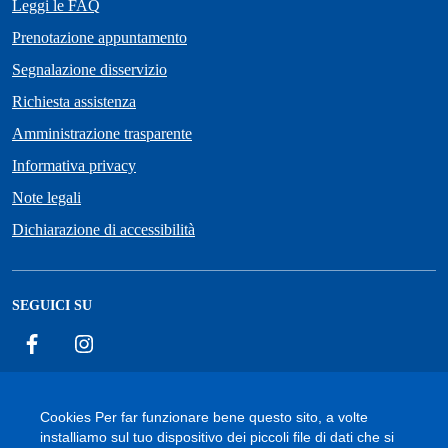
Leggi le FAQ
Prenotazione appuntamento
Segnalazione disservizio
Richiesta assistenza
Amministrazione trasparente
Informativa privacy
Note legali
Dichiarazione di accessibilità
SEGUICI SU
Facebook
Instagram
Cookies Per far funzionare bene questo sito, a volte
installiamo sul tuo dispositivo dei piccoli file di dati che si
Accessibilità
Cookie
Privacy Policy
Mappa del sito