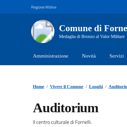
Vai ai contenuti
Vai al footer
Regione Molise
Comune di Fornel
Medaglia di Bronzo al Valor Militare
Amministrazione
Novità
Servizi
Home
/
Vivere il Comune
/
Luoghi
/
Auditori
Auditorium
Il centro culturale di Fornelli.