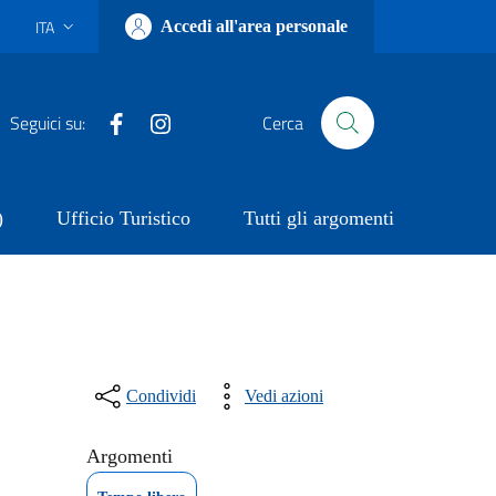
ITA
Accedi all'area personale
Lingua attiva:
Facebook
Instagram
Seguici su:
Cerca
)
Ufficio Turistico
Tutti gli argomenti
Condividi
Vedi azioni
Argomenti