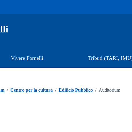
li
Vivere Fornelli
Tributi (TARI, IMU
um
/
Centro per la cultura
/
Edificio Pubblico
/
Auditorium