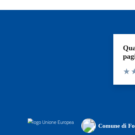
Qua
pag
Valut
Va
Comune di For