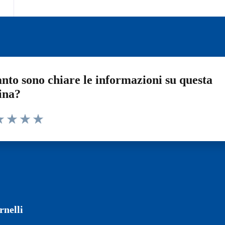
nto sono chiare le informazioni su questa
ina?
a 1 stelle su 5
luta 2 stelle su 5
Valuta 3 stelle su 5
Valuta 4 stelle su 5
Valuta 5 stelle su 5
nelli