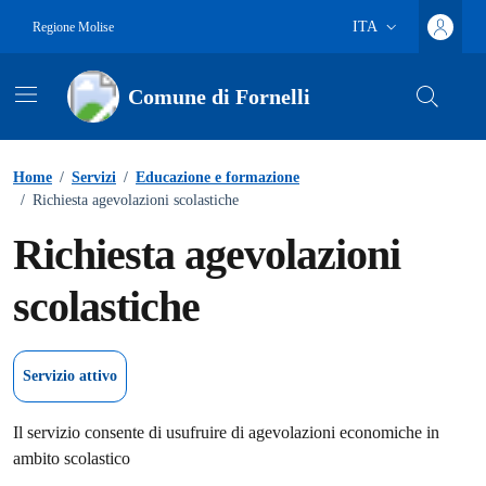
Vai ai contenuti
Vai al footer
ITA
Regione Molise
Lingua attiva:
Comune di Fornelli
Home
/
Servizi
/
Educazione e formazione
/
Richiesta agevolazioni scolastiche
Richiesta agevolazioni
scolastiche
Servizio attivo
Il servizio consente di usufruire di agevolazioni economiche in
ambito scolastico