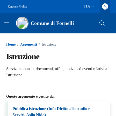
Vai ai contenuti
Vai al footer
ITA
Regione Molise
Lingua attiva:
Comune di Fornelli
Home
/
Argomenti
/
Istruzione
Istruzione
Dettagli dell'argomento
Servizi comunali, documenti, uffici, notizie ed eventi relativi a
Istruzione
Questo argomento è gestito da:
Pubblica istruzione (Info Diritto allo studio e
Servizi, Asilo Nido)