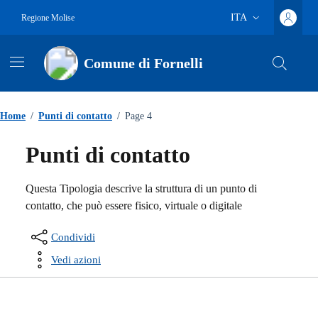
Vai ai contenuti
Vai al footer
ITA
Regione Molise
Lingua attiva:
Comune di Fornelli
Home
/
Punti di contatto
/
Page 4
Punti di contatto
Questa Tipologia descrive la struttura di un punto di
contatto, che può essere fisico, virtuale o digitale
Condividi
Vedi azioni