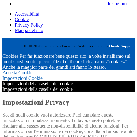
Instagram
Accessibilità
Cookie
Privacy Policy
Mappa del sito
© 2026 Comune di Fornelli | Sviluppo a cura di
Onsite Support
Cookies Per far funzionare bene questo sito, a volte installiamo sul
tuo dispositivo dei piccoli file di dati che si chiamano \"cookies\".
Anche la maggior parte dei grandi siti fanno lo stesso.
Accetta Cookie
Impostazioni Cookie
Impostazioni della casella dei cookie
Impostazioni della casella dei cookie
Impostazioni Privacy
Scegli quali cookie vuoi autorizzare Puoi cambiare queste
impostazioni in qualsiasi momento. Tuttavia, questo potrebbe
risultare alla susseguente non-disponibilità di alcune funzioni. Per
informazioni sull’eliminazione dei cookie, consulta la funzione aiuto
del tuo browser SCOPRI DI PIÙ SUI COOKIE CHE