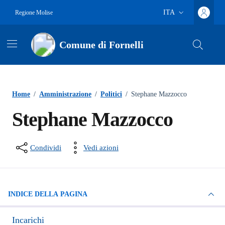
Vai ai contenuti
Vai al footer
ITA
Regione Molise
Lingua attiva:
Comune di Fornelli
Home
/
Amministrazione
/
Politici
/
Stephane Mazzocco
Stephane Mazzocco
Condividi
Vedi azioni
INDICE DELLA PAGINA
Incarichi