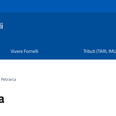
i
e
Vivere Fornelli
Tributi (TARI, IM
 Petrarca
a