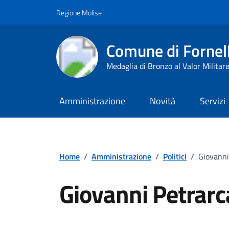
Vai ai contenuti
Vai al footer
Regione Molise
Comune di Fornell
Medaglia di Bronzo al Valor Militar
Amministrazione
Novità
Servizi
Home
/
Amministrazione
/
Politici
/
Giovanni
Giovanni Petrarc