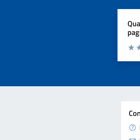
Qua
pag
Valut
Va
Con