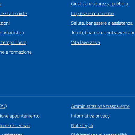
e
Giustizia e sicurezza pubblica
e stato civile
Imprese e commercio
zioni
Salute, benessere e assistenza
 urbanistica
Tributi, finanze e contravvenzion
e tempo libero
Vita lavorativa
ne e formazione
 FAQ
Amministrazione trasparente
zione appuntamento
Informativa privacy
one disservizio
Note legali
a assistenza
Dichiarazione di accessibilità