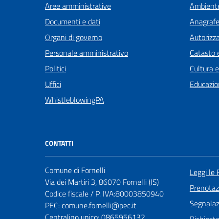
Aree amministrative
Ambient
Documenti e dati
Anagrafe 
Organi di governo
Autorizza
Personale amministrativo
Catasto e
Politici
Cultura 
Uffici
Educazio
WhistleblowingPA
CONTATTI
Comune di Fornelli
Leggi le
Via dei Martiri 3, 86070 Fornelli (IS)
Prenota
Codice fiscale / P. IVA:80003850940
Segnalazi
PEC:
comune.fornelli@pec.it
Centralino unico: 0865956132
Richiest