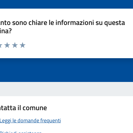
nto sono chiare le informazioni su questa
ina?
a 1 stelle su 5
luta 2 stelle su 5
Valuta 3 stelle su 5
Valuta 4 stelle su 5
Valuta 5 stelle su 5
tatta il comune
Leggi le domande frequenti