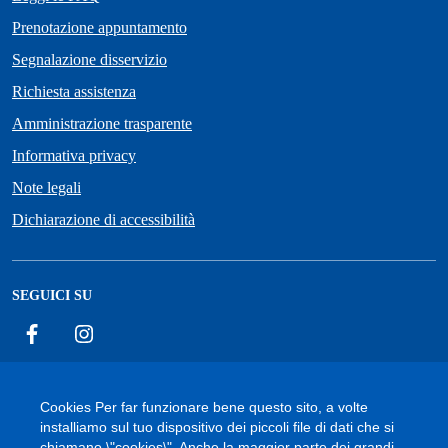
Prenotazione appuntamento
Segnalazione disservizio
Richiesta assistenza
Amministrazione trasparente
Informativa privacy
Note legali
Dichiarazione di accessibilità
SEGUICI SU
Facebook
Instagram
Cookies Per far funzionare bene questo sito, a volte
installiamo sul tuo dispositivo dei piccoli file di dati che si
Accessibilità
Cookie
Privacy Policy
Mappa del sito
chiamano \"cookies\". Anche la maggior parte dei grandi