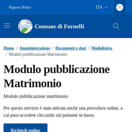
Vai ai contenuti
Vai al footer
ITA
Regione Molise
Lingua attiva:
Comune di Fornelli
Home
/
Amministrazione
/
Documenti e dati
/
Modulistica
/
Modulo pubblicazione Matrimonio
Modulo pubblicazione
Matrimonio
Dettagli del documento
Modulo pubblicazione matrimonio
Per questo servizio è stata attivata anche una procedura online, a
cui puoi accedere cliccando sul pulsante in basso.
Richiedi online