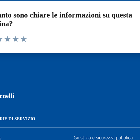
nto sono chiare le informazioni su questa
ina?
a 1 stelle su 5
luta 2 stelle su 5
Valuta 3 stelle su 5
Valuta 4 stelle su 5
Valuta 5 stelle su 5
nelli
IE DI SERVIZIO
e
Giustizia e sicurezza pubblica