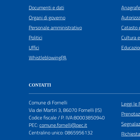
Documenti e dati
Anagrafe 
Organi di governo
Autorizza
Personale amministrativo
Catasto e
Politici
Cultura 
Uffici
Educazio
WhistleblowingPA
CONTATTI
Comune di Fornelli
Leggi le
Via dei Martiri 3, 86070 Fornelli (IS)
Prenota
Codice fiscale / P. IVA:80003850940
Segnalazi
PEC:
comune.fornelli@pec.it
Centralino unico: 0865956132
Richiest