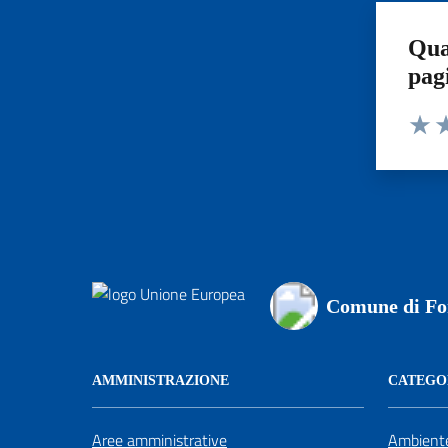
Qua
pag
Valut
Va
Comune di For
AMMINISTRAZIONE
CATEGOR
Aree amministrative
Ambient