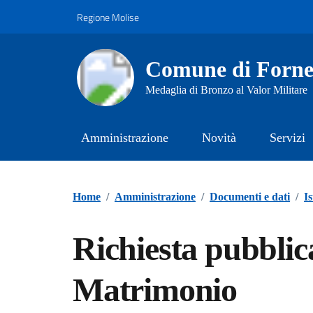
Vai ai contenuti
Vai al footer
Regione Molise
Comune di Fornel
Medaglia di Bronzo al Valor Militare
Amministrazione
Novità
Servizi
Home
/
Amministrazione
/
Documenti e dati
/
I
Richiesta pubblic
Matrimonio