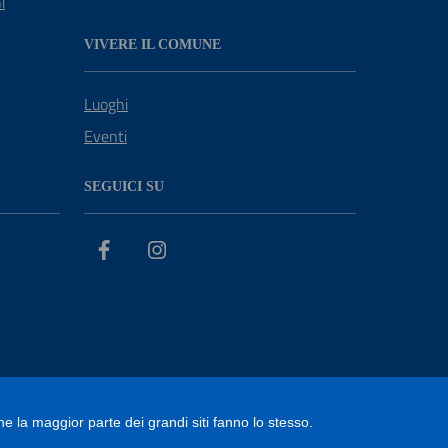
i
VIVERE IL COMUNE
Luoghi
Eventi
SEGUICI SU
Facebook
Instagram
he la maggior parte dei grandi siti fanno lo stesso.