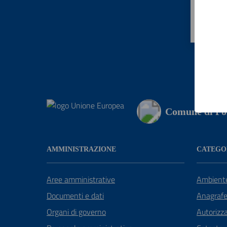
Valut
Va
Comune di For
AMMINISTRAZIONE
CATEGOR
Aree amministrative
Ambient
Documenti e dati
Anagrafe 
Organi di governo
Autorizza