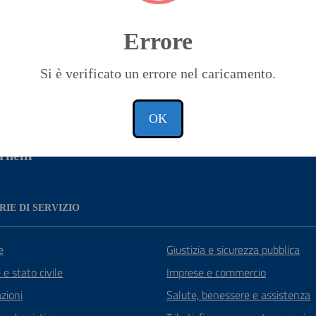
Errore
a 1 stelle su 5
luta 2 stelle su 5
Valuta 3 stelle su 5
Valuta 4 stelle su 5
Valuta 5 stelle su 5
Si è verificato un errore nel caricamento.
OK
nelli
IE DI SERVIZIO
e
Giustizia e sicurezza pubblica
e stato civile
Imprese e commercio
zioni
Salute, benessere e assistenza