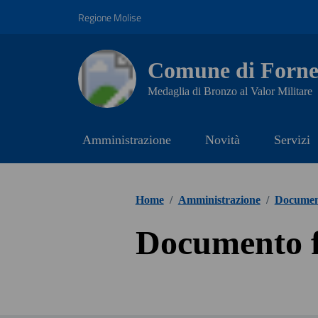
Vai ai contenuti
Vai al footer
Regione Molise
Comune di Fornel
Medaglia di Bronzo al Valor Militare
Amministrazione
Novità
Servizi
Home
/
Amministrazione
/
Document
Documento f