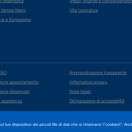
 urbanistica
Tributi, finanze e contravvenzion
e tempo libero
Vita lavorativa
ne e formazione
 FAQ
Amministrazione trasparente
zione appuntamento
Informativa privacy
one disservizio
Note legali
a assistenza
Dichiarazione di accessibilità
l tuo dispositivo dei piccoli file di dati che si chiamano \"cookies\". Anc