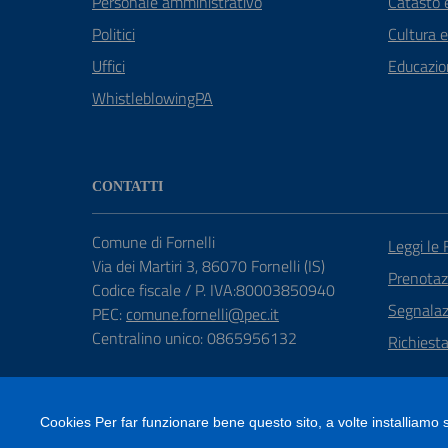
Personale amministrativo
Catasto e
Politici
Cultura 
Uffici
Educazio
WhistleblowingPA
CONTATTI
Comune di Fornelli
Leggi le
Via dei Martiri 3, 86070 Fornelli (IS)
Prenota
Codice fiscale / P. IVA:80003850940
Segnalazi
PEC:
comune.fornelli@pec.it
Centralino unico: 0865956132
Richiest
Cookies Per far funzionare bene questo sito, a volte installiamo su