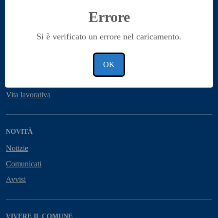
Cultura e tempo libero
Errore
Educazione e formazione
Giustizia e sicurezza pubblica
Si è verificato un errore nel caricamento.
Imprese e commercio
Salute, benessere e assistenza
OK
Tributi, finanze e contravvenzioni
Vita lavorativa
NOVITÀ
Notizie
Comunicati
Avvisi
VIVERE IL COMUNE