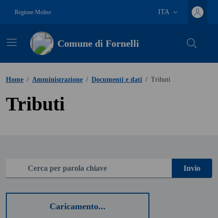
Vai ai contenuti
Vai al footer
ITA
Regione Molise
Lingua attiva:
Comune di Fornelli
Home
/
Amministrazione
/
Documenti e dati
/
Tributi
Tributi
Cerca
Invio
Caricamento...