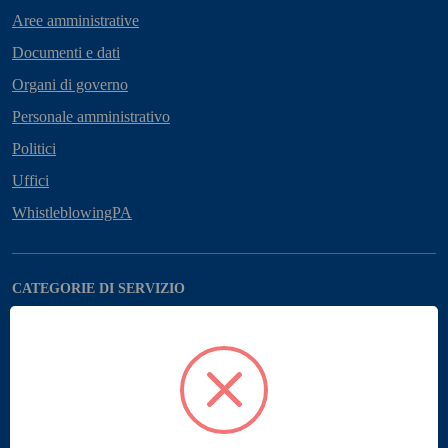
Aree amministrative
Documenti e dati
Organi di governo
Personale amministrativo
Politici
Uffici
WhistleblowingPA
CATEGORIE DI SERVIZIO
Ambiente
Anagrafe e stato civile
Autorizzazioni
Catasto e urbanistica