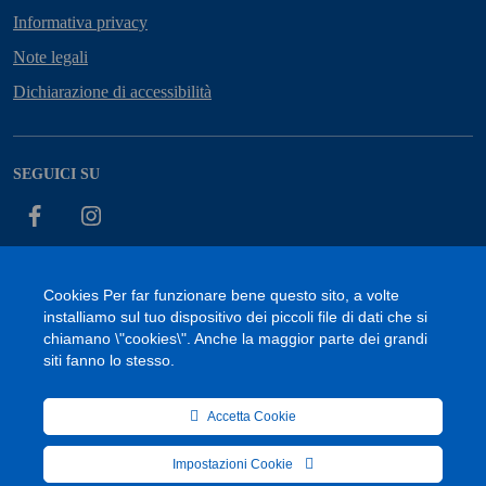
Informativa privacy
Note legali
Dichiarazione di accessibilità
SEGUICI SU
Facebook
Instagram
Cookies Per far funzionare bene questo sito, a volte
installiamo sul tuo dispositivo dei piccoli file di dati che si
Accessibilità
Cookie
Privacy Policy
Mappa del sito
chiamano \"cookies\". Anche la maggior parte dei grandi
siti fanno lo stesso.
Accetta Cookie
Onsite Support
© 2026 Comune di Fornelli | Sviluppo a cura di
Impostazioni Cookie